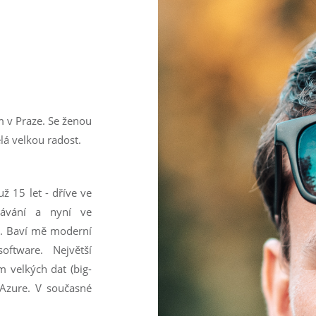
m v Praze. Se ženou
á velkou radost.
ž 15 let - dříve ve
dávání a nyní ve
). Baví mě moderní
oftware. Největší
 velkých dat (big-
 Azure. V současné