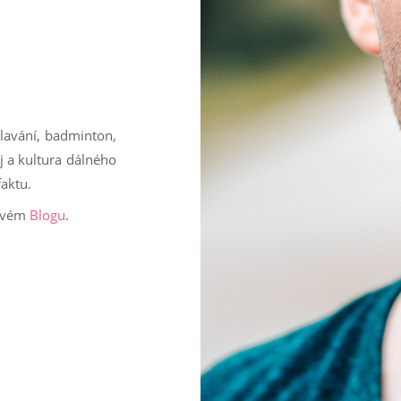
lavání, badminton,
čaj a kultura dálného
faktu.
 svém
Blogu
.