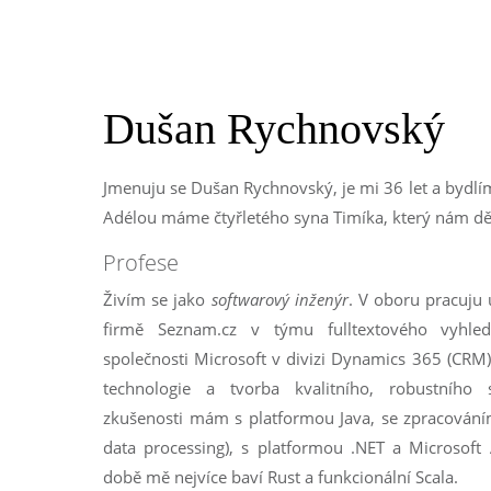
Dušan Rychnovský
Jmenuju se Dušan Rychnovský, je mi 36 let a bydlí
Adélou máme čtyřletého syna Timíka, který nám děl
Profese
Živím se jako
softwarový inženýr
. V oboru pracuju u
firmě Seznam.cz v týmu fulltextového vyhle
společnosti Microsoft v divizi Dynamics 365 (CRM
technologie a tvorba kvalitního, robustního s
zkušenosti mám s platformou Java, se zpracováním
data processing), s platformou .NET a Microsoft
době mě nejvíce baví Rust a funkcionální Scala.